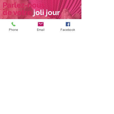
Parlez-nous
de votre
joli jour
Petite, douce ou furieuse, quelle est votre
folie ?
Phone
Email
Facebook
Vous allez bientôt vous dire OUI et
souhaitez une décoration qui vous
ressemble ?
Un petit habitant se profile sous votre
nombril et vous souhaitez fêter son arrivée
avec une baby shower ?
L'aîné va bientôt avoir 4 ans et rêve d'une
fête avec tous ses copains sur le thème
des pirates ?
Votre copine Pauline se marie et vous
devez organiser son EVJF ?
Grain de folie, la p'tite agence qui réalise
toutes vos folies, vous accompagne dans
l'organisation de ces grands moments
grâce à son savoir-faire, son expérience et
son zeste de folie !
Membre du réseau national
mybbshowershop.com