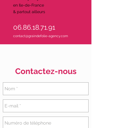
en Ile-de-France
& partout ailleurs
06.86.18.71.91
contact@graindefolie-agency.com
Contactez-nous