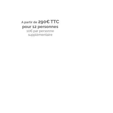
- Envoi inclus
(en France métropolitaine)
Nombreuses options de personnalisation
290€ TTC
A partir de
pour 12 personnes
10€ par personne
supplémentaire
La formule
VIP
(installation &
traiteur)
- Entretien de préparation
- Personnalisation du baptême
avec
création d'un visuel unique
- Traiteur et boissons non alcoolisées
- Décoration pour la salle
- Décoration du buffet
- Cadeaux aux invités
Nombreuses options de personnalisation