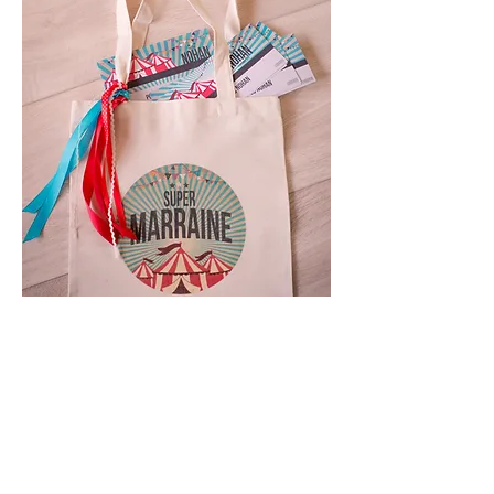
La formule
BOX
(à distance)
- Entretien de préparation
- Personnalisation du baptême
a
vec
création d'un visuel unique
- Décoration pour la salle
- Décoration du buffet
- Cadeaux aux invités